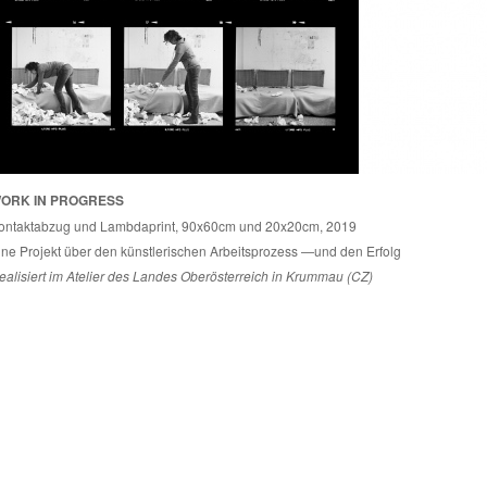
ORK IN PROGRESS
ontaktabzug und Lambdaprint, 90x60cm und 20x20cm, 2019
ine Projekt über den künstlerischen Arbeitsprozess —und den Erfolg
ealisiert im Atelier des Landes Oberösterreich in Krummau (CZ)