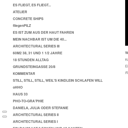
ES FLIEGT, ES FLIEGT...
ATELIER
CONCRETE SHIPS
fliegenPILZ
ES IST ZUM AUS DER HAUT FAHREN
MEIN NACHBAR IST UM DIE 40...
ARCHITECTURAL SERIES III
W
60M2 38, 31 UND 1 1/2 JAHRE
K
18 STUNDEN ALLTAG
E
GRUNDSTEINGASSE 20/8
R
KOMMENTAR
STILL, STILL, STILL, WEIL'S KINDLEIN SCHLAFEN WILL
oHHO
HAUS 33
PHO•TO•GRA'PHIE
DANIELA, JULIA ODER STEFANIE
ARCHITECTURAL SERIES II
ARCHITECTURAL SERIES I