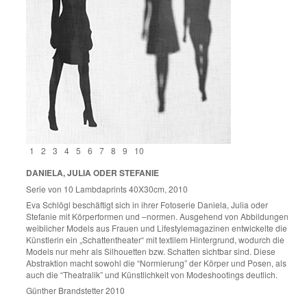
1
2
3
4
5
6
7
8
9
10
DANIELA, JULIA ODER STEFANIE
Serie von 10 Lambdaprints 40X30cm, 2010
Eva Schlögl beschäftigt sich in ihrer Fotoserie Daniela, Julia oder
Stefanie mit Körperformen und –normen. Ausgehend von Abbildungen
weiblicher Models aus Frauen und Lifestylemagazinen entwickelte die
Künstlerin ein „Schattentheater“ mit textilem Hintergrund, wodurch die
Models nur mehr als Silhouetten bzw. Schatten sichtbar sind. Diese
Abstraktion macht sowohl die “Normierung” der Körper und Posen, als
auch die “Theatralik” und Künstlichkeit von Modeshootings deutlich.
Günther Brandstetter 2010